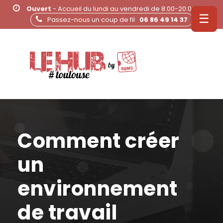
Ouvert
- Accueil du lundi au vendredi de 8:00-20:00
☰
Passez-nous un coup de fil
06 86 49 14 37
Comment créer
un
environnement
de travail